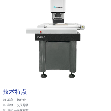
技术特点
01 基座 —铝合金
02 导轨 —交叉导轨
03 传动 —滚珠丝杠