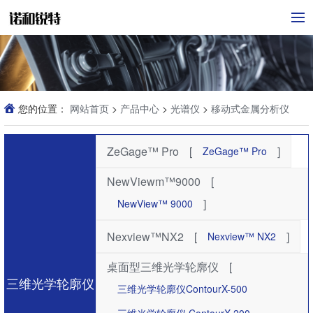
您的位置：
网站首页
>
产品中心
>
光谱仪
>
移动式金属分析仪
ZeGage™ Pro
[
]
ZeGage™ Pro
NewViewm™9000
[
]
NewView™ 9000
Nexview™NX2
[
]
Nexview™ NX2
桌面型三维光学轮廓仪
[
三维光学轮廓仪
三维光学轮廓仪ContourX-500