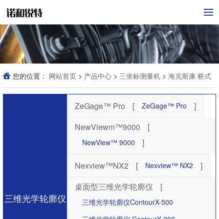
您的位置：
网站首页
>
产品中心
>
三坐标测量机
>
海克斯康 桥式
三坐标测量机
ZeGage™ Pro
[
]
ZeGage™ Pro
NewViewm™9000
[
]
NewView™ 9000
Nexview™NX2
[
]
Nexview™ NX2
桌面型三维光学轮廓仪
[
三维光学轮廓仪
三维光学轮廓仪ContourX-500